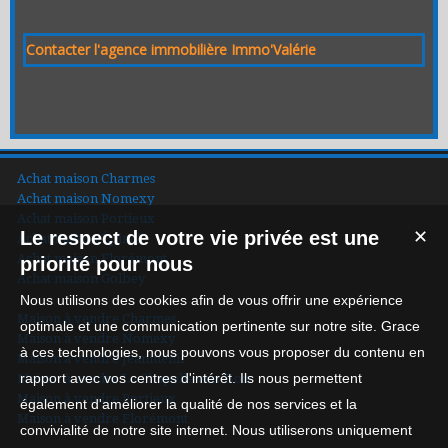
Contacter l'agence immobilière Immo'Valérie
Achat maison Charmes
Achat maison Nomexy
Achat maison Portieux
Le respect de votre vie privée est une
✕
Achat maison Épinal
Achat maison Florémont
priorité pour nous
Achat maison Golbey
Nous utilisons des cookies afin de vous offrir une expérience
Maison à vendre Charmes
optimale et une communication pertinente sur notre site. Grace
Maison à vendre Nomexy
à ces technologies, nous pouvons vous proposer du contenu en
Maison à vendre Jeanménil
rapport avec vos centres d'intérêt. Ils nous permettent
Maison à vendre La Chapelle-aux-Bois
Maison à vendre Portieux
également d'améliorer la qualité de nos services et la
Maison à vendre Florémont
convivialité de notre site internet. Nous utiliserons uniquement