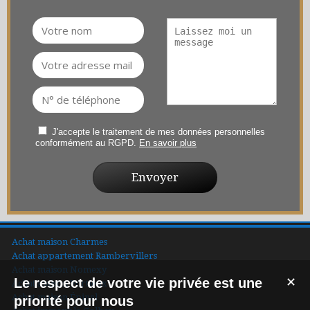
J'accepte le traitement de mes données personnelles
conformément au RGPD.
En savoir plus
Achat maison Charmes
Achat appartement Rambervillers
Achat maison Nomexy
Le respect de votre vie privée est une
✕
Achat maison Portieux
Achat maison Épinal
priorité pour nous