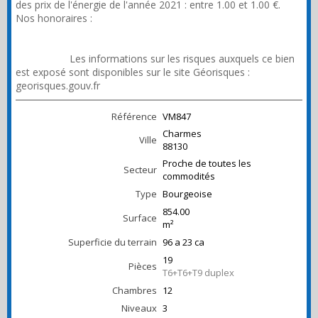
des prix de l'énergie de l'année 2021 : entre 1.00 et 1.00 €.
Nos honoraires :
https://files.netty.immo/file/immoval88/252/wne5Z/bareme_t
ransaction_immo_valerie_01_02_2026_format_affiche_vitrine_
portrait.pdf
Les informations sur les risques auxquels ce bien
est exposé sont disponibles sur le site Géorisques :
georisques.gouv.fr
Référence
VM847
Charmes
Ville
88130
Proche de toutes les
Secteur
commodités
Type
Bourgeoise
854.00
Surface
m²
Superficie du terrain
96 a 23 ca
19
Pièces
T6+T6+T9 duplex
Chambres
12
Niveaux
3