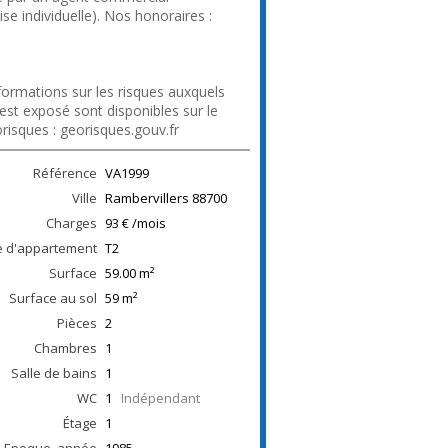
ise individuelle). Nos honoraires :
/files.netty.immo/file/immoval88/252/
areme_transaction_immo_valerie_0
26_format_affiche_vitrine_portrait.pd
formations sur les risques auxquels
 est exposé sont disponibles sur le
orisques : georisques.gouv.fr
Référence
VA1999
Ville
Rambervillers
88700
Charges
93 € /mois
e d'appartement
T2
Surface
59.00
m²
Surface au sol
59
m²
Pièces
2
Chambres
1
Salle de bains
1
WC
1
Indépendant
Étage
1
Epoque, année
1985