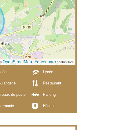
OpenStreetMap
Foursquare
 ©
|
contributors
llège
Lycée
ulangerie
Restaurant
reaux de poste
Parking
armacie
Hôpital