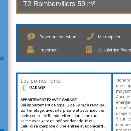
T2 Rambervillers
59 m²
Poser une question
Me rappeler
Imprimer
Calculatrice finan
Les points forts :
Honorai
une cop
GARAGE
moyenne
Aucune 
APPARTEMENT F2 AVEC GARAGE
énergie
Bel appartement de type F2 de 59 m2 à rénover ,
des dép
au 1 er étage, avec interphone et ascenseur, en
usage s
plein centre de Rambervillers dans une rue
€ sur l
calme avec garage indépendant de 15 m2.
(abonne
Celui ci se compose d'une entrée avec placard ,
proposé