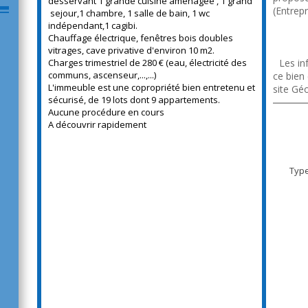
desservant 1 grande cuisine aménagée , 1 grand
(Entrepr
sejour,1 chambre, 1 salle de bain, 1 wc
https:/
indépendant,1 cagibi.
wne5Z/b
Chauffage électrique, fenêtres bois doubles
1_02_20
vitrages, cave privative d'environ 10 m2.
Charges trimestriel de 280 € (eau, électricité des
f
Les in
communs, ascenseur,...,...)
ce bien
L'immeuble est une copropriété bien entretenu et
site Gé
sécurisé, de 19 lots dont 9 appartements.
Aucune procédure en cours
A découvrir rapidement
Typ