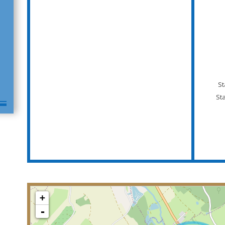
St
St
+
-