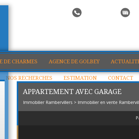
Me rappeler
Ma
E DE CHARMES
AGENCE DE GOLBEY
ACTUALIT
NOS RECHERCHES
ESTIMATION
CONTACT
APPARTEMENT AVEC GARAGE
Immobilier Rambervillers
>
Immobilier en vente Rambervil
P