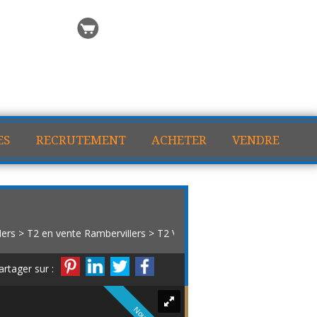
 recherche
Ma sélection
ES
RECRUTEMENT
ACHETER
VENDRE
lers
>
T2 en vente Rambervillers
> T2 VA1999
artager sur :