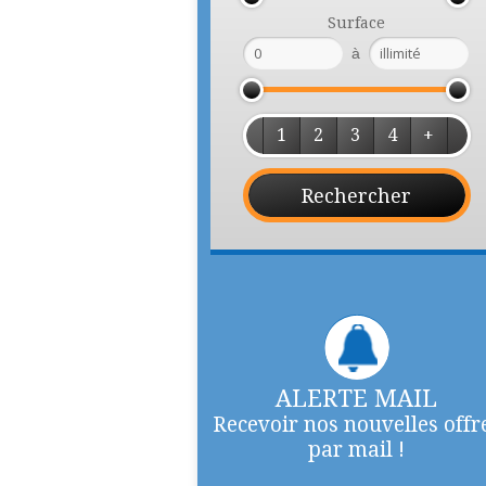
Surface
à
1
2
3
4
+
ALERTE MAIL
Recevoir nos nouvelles offr
par mail !