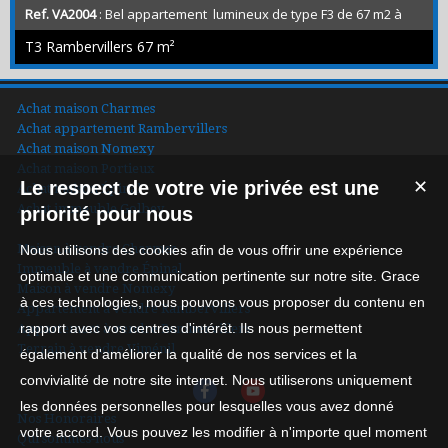
Ref. VA2004
: Bel appartement lumineux de type F3 de 67 m2 à
rénover , au rdc, , en plein centre de Rambervillers dans une rue
T3 Rambervillers
67 m²
calme. Celui ci se compose d'une entrée avec placard ,
desservant 1 cuisine aménagée , 1 grand sejour,2 chambres, 1
salle de bain, 1 wc indépendant,1 cellier. Chauffage électrique,
fenêtres double vitrage, cave privative d'environ 15 m2.
Achat maison Charmes
L'immeuble est une coprop...
Achat appartement Rambervillers
Achat maison Nomexy
Achat maison Portieux
Le respect de votre vie privée est une
✕
Achat maison Épinal
Achat immeuble Golbey
priorité pour nous
Maison à vendre Charmes
Nous utilisons des cookies afin de vous offrir une expérience
Immeuble à vendre Épinal
optimale et une communication pertinente sur notre site. Grace
Maison à vendre Nomexy
à ces technologies, nous pouvons vous proposer du contenu en
Appartement à vendre Rambervillers
rapport avec vos centres d'intérêt. Ils nous permettent
Appartement à vendre Rambervillers
Terrain à vendre Viménil
également d'améliorer la qualité de nos services et la
convivialité de notre site internet. Nous utiliserons uniquement
les données personnelles pour lesquelles vous avez donné
Nos Honoraires
votre accord. Vous pouvez les modifier à n'importe quel moment
Qui sommes-nous