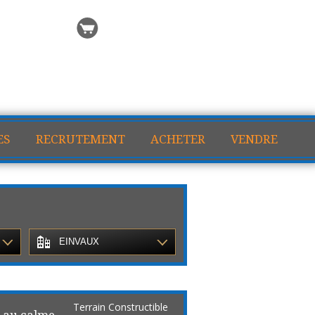
 recherche
Ma sélection
ES
RECRUTEMENT
ACHETER
VENDRE
EINVAUX
Terrain Constructible