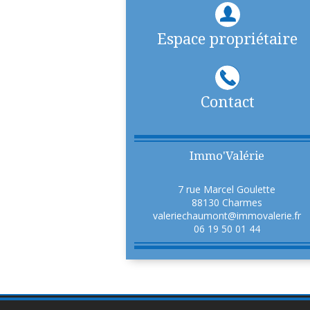
Espace propriétaire
Contact
Immo'Valérie
7 rue Marcel Goulette
88130
Charmes
valeriechaumont@immovalerie.fr
06 19 50 01 44