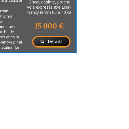
r au calme
Einvaux calme, proche
voie expresse axe Einal-
rrain
Nancy (8mn) 05 a 40 ca
40m2 non
ge
15 000 €
lme dans
proche de
és et de la
Détails
Nancy-Epinal.
 station. Le
 compte de la
. Etude de sol
 en cours.