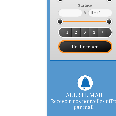
Surface
à
1
2
3
4
+
ALERTE MAIL
Recevoir nos nouvelles offr
par mail !