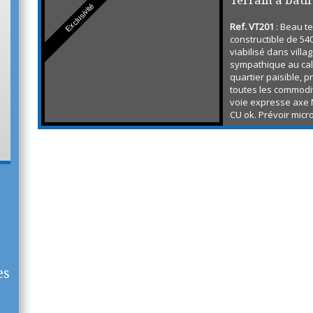
Terrain à bâti
Exclusivité
Ref. VT201
: Beau te
constructible de 5
viabilisé dans villa
sympathique au ca
quartier paisible, 
toutes les commodit
voie expresse axe 
CU ok. Prévoir micro
prix de vente tient
future viabilisation
effectuée. Bornage
es