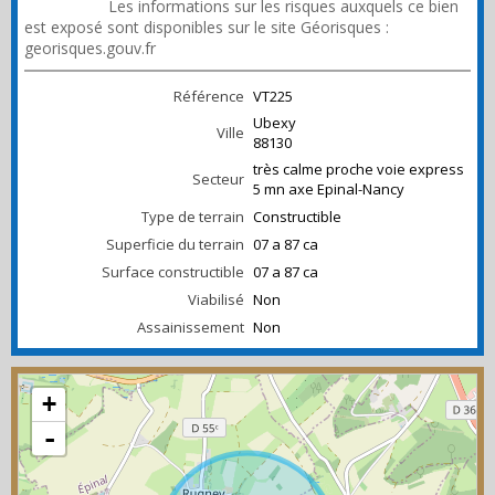
portrait.pdf
Les informations sur les risques auxquels ce bien
est exposé sont disponibles sur le site Géorisques :
georisques.gouv.fr
Référence
VT225
Ubexy
Ville
88130
très calme proche voie express
Secteur
5 mn axe Epinal-Nancy
Type de terrain
Constructible
Superficie du terrain
07 a 87 ca
Surface constructible
07 a 87 ca
Viabilisé
Non
Assainissement
Non
+
-