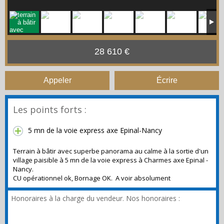
28 610 €
Appeler
Écrire
Les points forts :
5 mn de la voie express axe Epinal-Nancy
Terrain à bâtir avec superbe panorama au calme à la sortie d'un
village paisible à 5 mn de la voie express à Charmes axe Epinal -
Nancy.
CU opérationnel ok, Bornage OK. A voir absolument
Honoraires à la charge du vendeur. Nos honoraires :
https://files.netty.immo/file/immoval88/252/wne5Z/bareme_t
ransaction_immo_valerie_01_02_2026_format_affiche_vitrine_