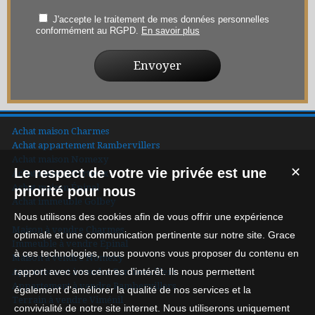
J'accepte le traitement de mes données personnelles
conformément au RGPD.
En savoir plus
Achat maison Charmes
Achat appartement Rambervillers
Achat maison Nomexy
Le respect de votre vie privée est une
✕
Achat maison Portieux
Achat maison Épinal
priorité pour nous
Achat immeuble Golbey
Nous utilisons des cookies afin de vous offrir une expérience
Maison à vendre Charmes
optimale et une communication pertinente sur notre site. Grace
Immeuble à vendre Épinal
à ces technologies, nous pouvons vous proposer du contenu en
Maison à vendre Nomexy
rapport avec vos centres d'intérêt. Ils nous permettent
Appartement à vendre Rambervillers
Appartement à vendre Rambervillers
également d'améliorer la qualité de nos services et la
Terrain à vendre Viménil
convivialité de notre site internet. Nous utiliserons uniquement