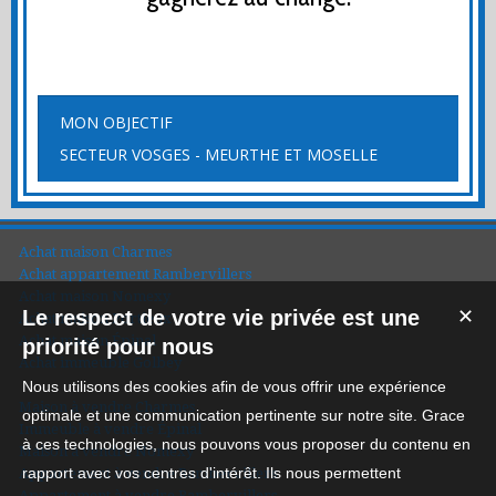
MON OBJECTIF
SECTEUR VOSGES - MEURTHE ET MOSELLE
Achat maison Charmes
Achat appartement Rambervillers
Achat maison Nomexy
Le respect de votre vie privée est une
✕
Achat maison Portieux
Achat maison Épinal
priorité pour nous
Achat immeuble Golbey
Nous utilisons des cookies afin de vous offrir une expérience
Maison à vendre Charmes
optimale et une communication pertinente sur notre site. Grace
Immeuble à vendre Épinal
à ces technologies, nous pouvons vous proposer du contenu en
Maison à vendre Nomexy
rapport avec vos centres d'intérêt. Ils nous permettent
Appartement à vendre Rambervillers
Appartement à vendre Rambervillers